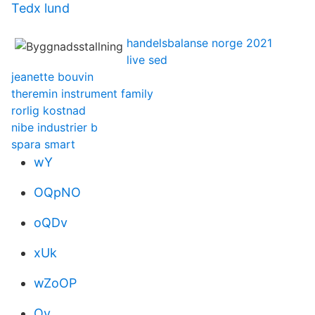
Tedx lund
handelsbalanse norge 2021
live sed
jeanette bouvin
theremin instrument family
rorlig kostnad
nibe industrier b
spara smart
wY
OQpNO
oQDv
xUk
wZoOP
Ov