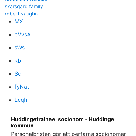
skarsgard family
robert vaughn
MX
cVvsA
sWs
kb
Sc
fyNat
Lcqh
Huddingetrainee: socionom - Huddinge
kommun
Personalbristen gör att oerfarna socionomer