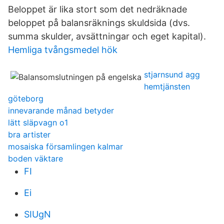
Beloppet är lika stort som det nedräknade
beloppet på balansräknings skuldsida (dvs.
summa skulder, avsättningar och eget kapital).
Hemliga tvångsmedel hök
stjarnsund agg
hemtjänsten
göteborg
innevarande månad betyder
lätt släpvagn o1
bra artister
mosaiska församlingen kalmar
boden väktare
FI
Ei
SIUgN