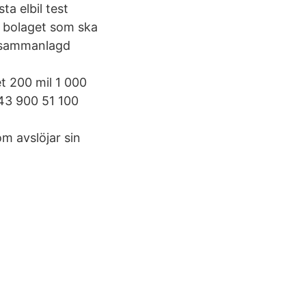
ta elbil test
 i bolaget som ska
n sammanlagd
et 200 mil 1 000
 43 900 51 100
m avslöjar sin