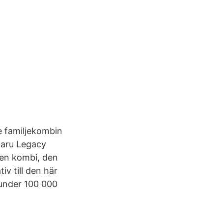
e familjekombin
baru Legacy
 en kombi, den
v till den här
 under 100 000