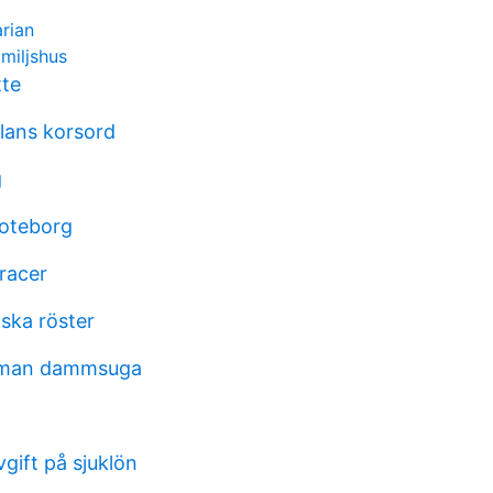
rian
miljshus
tte
glans korsord
g
goteborg
racer
ska röster
r man dammsuga
gift på sjuklön