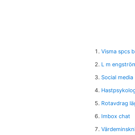
Visma spcs b
L m engströ
Social media 
Hastpsykolog
Rotavdrag l
Imbox chat
Värdeminskni