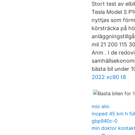
Stort test av elbi
Tesla Model S P10
nyttjas som för
körsträcka på hö
anläggningstillgå
mil 21 200 115 3
Anm . I de redov
samhällsekonomis
bästa bil under 
2022 xc90 t8
mio elin
moped 45 km h füh
gbp940c-0
min doktor kontak