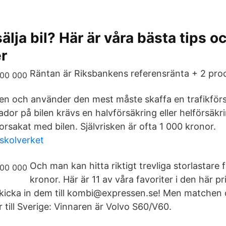
älja bil? Här är våra bästa tips oc
r
Räntan är Riksbankens referensränta + 2 pro
en och använder den mest måste skaffa en trafikförs
ador på bilen krävs en halvförsäkring eller helförsä
rsakat med bilen. Självrisken är ofta 1 000 kronor.
skolverket
Och man kan hitta riktigt trevliga storlastare
kronor. Här är 11 av våra favoriter i den här p
Skicka in dem till kombi@expressen.se! Men matchen
r till Sverige: Vinnaren är Volvo S60/V60.