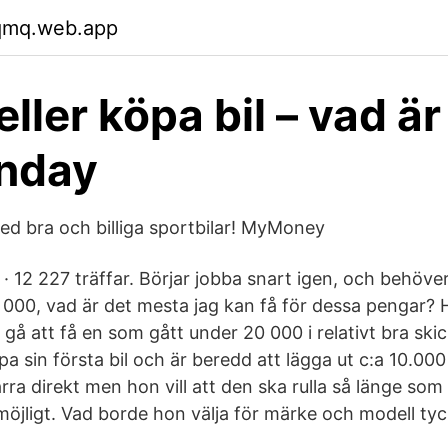
cqmq.web.app
ller köpa bil – vad ä
enday
med bra och billiga sportbilar! MyMoney
 12 227 träffar. Börjar jobba snart igen, och behöver
000, vad är det mesta jag kan få för dessa pengar? Ha
 gå att få en som gått under 20 000 i relativt bra skic
öpa sin första bil och är beredd att lägga ut c:a 10.00
kärra direkt men hon vill att den ska rulla så länge som
öjligt. Vad borde hon välja för märke och modell tyc