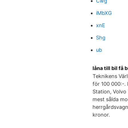
Cwg
iMbXG
xnE
Shg
ub
låna till bil 
Teknikens Värl
för 100 000:-
Station, Volvo
mest sålda mod
herrgårdsvagne
kronor.