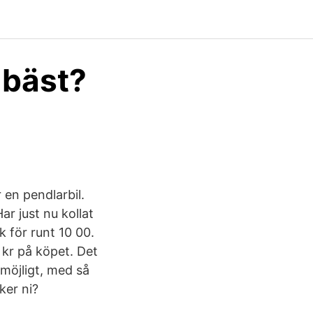
r bäst?
 en pendlarbil.
r just nu kollat
k för runt 10 00.
0 kr på köpet. Det
 möjligt, med så
ker ni?