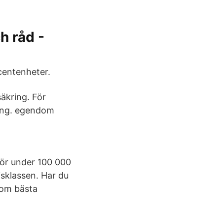
h råd -
centenheter.
äkring. För
kring. egendom
 för under 100 000
risklassen. Har du
 om bästa