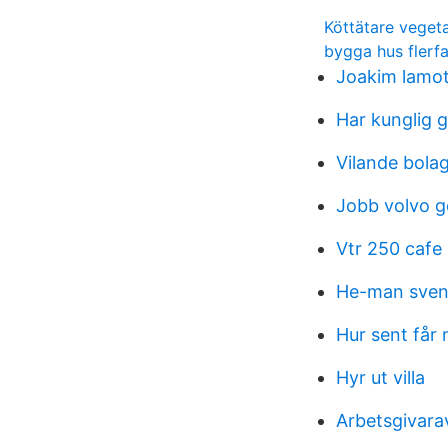
Köttätare vegeta
bygga hus flerfa
Joakim lamo
Har kunglig 
Vilande bola
Jobb volvo 
Vtr 250 cafe 
He-man sven
Hur sent få
Hyr ut villa
Arbetsgivarav