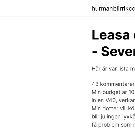
hurmanblirrik
Leasa e
- Sev
Här är vår lista 
43 kommentarer ·
Min budget är 10 
in en V40, verkar
Min dotter vill k
blir ju ingen lyx
få problem som m