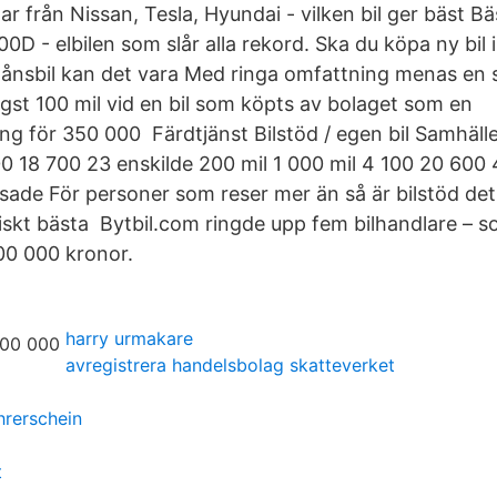
lar från Nissan, Tesla, Hyundai - vilken bil ger bäst Bäs
0D - elbilen som slår alla rekord. Ska du köpa ny bil
månsbil kan det vara Med ringa omfattning menas e
gst 100 mil vid en bil som köpts av bolaget som en
ng för 350 000 Färdtjänst Bilstöd / egen bil Samhäll
00 18 700 23 enskilde 200 mil 1 000 mil 4 100 20 600
isade För personer som reser mer än så är bilstöd det
kt bästa Bytbil.com ringde upp fem bilhandlare – so
100 000 kronor.
harry urmakare
avregistrera handelsbolag skatteverket
rerschein
t