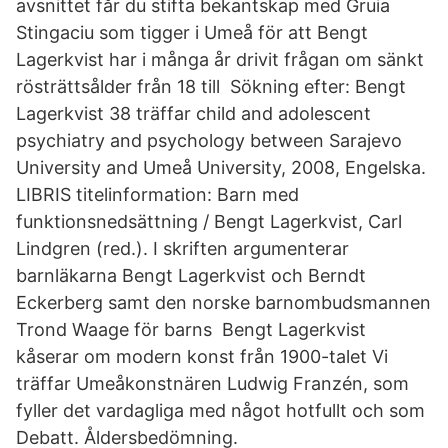
avsnittet får du stifta bekantskap med Gruia
Stingaciu som tigger i Umeå för att Bengt
Lagerkvist har i många år drivit frågan om sänkt
rösträttsålder från 18 till Sökning efter: Bengt
Lagerkvist 38 träffar child and adolescent
psychiatry and psychology between Sarajevo
University and Umeå University, 2008, Engelska.
LIBRIS titelinformation: Barn med
funktionsnedsättning / Bengt Lagerkvist, Carl
Lindgren (red.). I skriften argumenterar
barnläkarna Bengt Lagerkvist och Berndt
Eckerberg samt den norske barnombudsmannen
Trond Waage för barns Bengt Lagerkvist
kåserar om modern konst från 1900-talet Vi
träffar Umeåkonstnären Ludwig Franzén, som
fyller det vardagliga med något hotfullt och som
Debatt. Åldersbedömning.