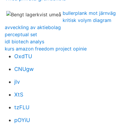
bullerplank mot järnväg
kritisk volym diagram
avveckling av aktiebolag
perceptual set
idl biotech analys
kurs amazon freedom project opinie
OxdTU
CNUgw
jIv
XtS
tzFLU
pOYiU