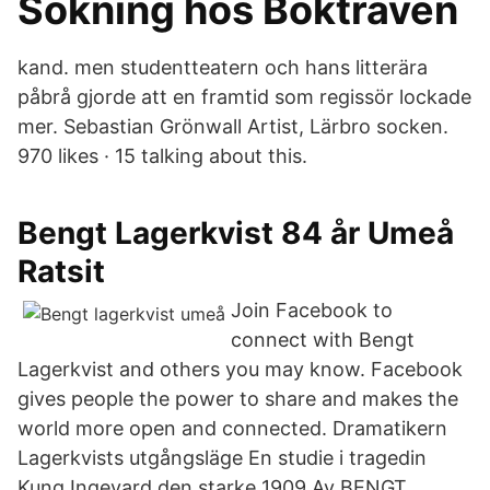
Sökning hos Boktraven
kand. men studentteatern och hans litterära
påbrå gjorde att en framtid som regissör lockade
mer. Sebastian Grönwall Artist, Lärbro socken.
970 likes · 15 talking about this.
Bengt Lagerkvist 84 år Umeå
Ratsit
Join Facebook to
connect with Bengt
Lagerkvist and others you may know. Facebook
gives people the power to share and makes the
world more open and connected. Dramatikern
Lagerkvists utgångsläge En studie i tragedin
Kung Ingevard den starke 1909 Av BENGT